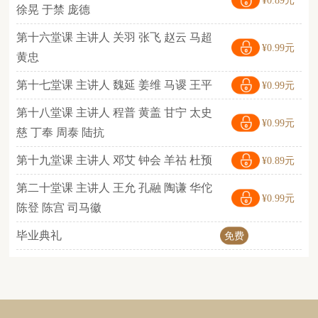
¥0.89元
徐晃 于禁 庞德
第十六堂课 主讲人 关羽 张飞 赵云 马超
¥0.99元
黄忠
第十七堂课 主讲人 魏延 姜维 马谡 王平
¥0.99元
第十八堂课 主讲人 程普 黄盖 甘宁 太史
¥0.99元
慈 丁奉 周泰 陆抗
第十九堂课 主讲人 邓艾 钟会 羊祜 杜预
¥0.89元
第二十堂课 主讲人 王允 孔融 陶谦 华佗
¥0.99元
陈登 陈宫 司马徽
毕业典礼
免费