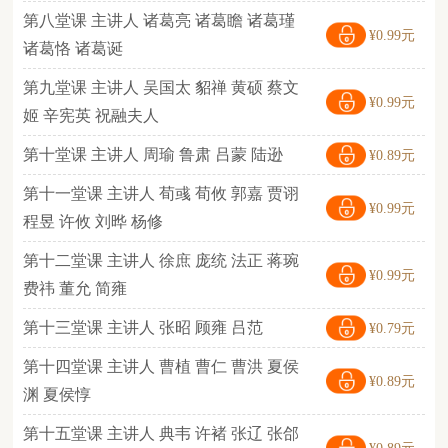
第八堂课 主讲人 诸葛亮 诸葛瞻 诸葛瑾
¥0.99元
诸葛恪 诸葛诞
第九堂课 主讲人 吴国太 貂禅 黄硕 蔡文
¥0.99元
姬 辛宪英 祝融夫人
第十堂课 主讲人 周瑜 鲁肃 吕蒙 陆逊
¥0.89元
第十一堂课 主讲人 荀彧 荀攸 郭嘉 贾诩
¥0.99元
程昱 许攸 刘晔 杨修
第十二堂课 主讲人 徐庶 庞统 法正 蒋琬
¥0.99元
费祎 董允 简雍
第十三堂课 主讲人 张昭 顾雍 吕范
¥0.79元
第十四堂课 主讲人 曹植 曹仁 曹洪 夏侯
¥0.89元
渊 夏侯惇
第十五堂课 主讲人 典韦 许褚 张辽 张郃